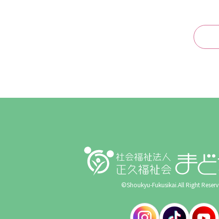
©Shoukyu-Fukusikai.All Right Reserv