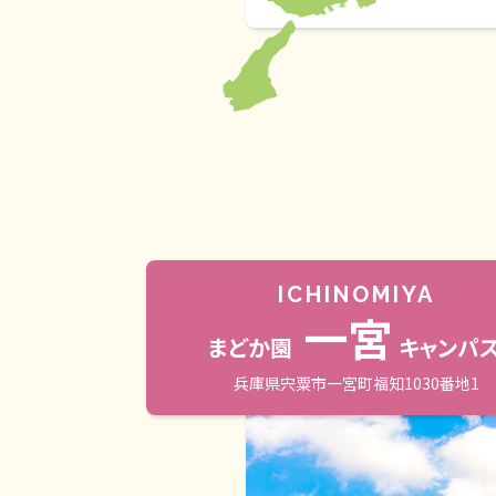
ICHINOMIYA
一宮
まどか園
キャンパ
兵庫県宍粟市一宮町福知1030番地1