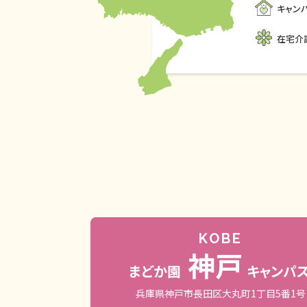
キャン
在宅介
KOBE
神戸
まどか園
キャンパ
兵庫県神戸市長田区大丸町1丁目5番1号