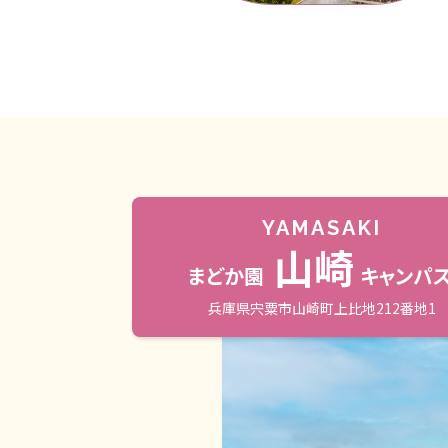
YAMASAKI
山崎
まどか園
キャンパ
兵庫県宍粟市山崎町上比地212番地1