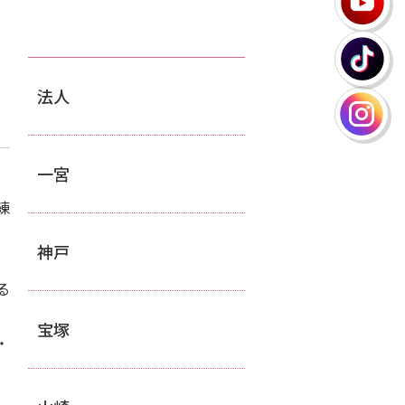
法人
一宮
練
神戸
る
宝塚
・