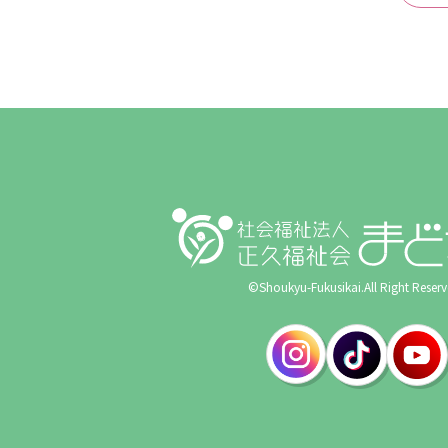
©Shoukyu-Fukusikai.All Right Reserv