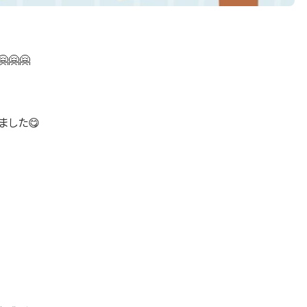
🤗🤗
ました😋