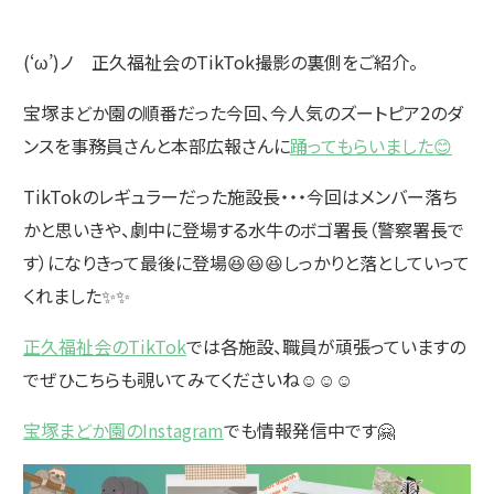
(‘ω’)ノ 正久福祉会のTikTok撮影の裏側をご紹介。
宝塚まどか園の順番だった今回、今人気のズートピア2のダ
ンスを事務員さんと本部広報さんに
踊ってもらいました😊
TikTokのレギュラーだった施設長・・・今回はメンバー落ち
かと思いきや、劇中に登場する水牛のボゴ署長（警察署長で
す）になりきって最後に登場😆😆😆しっかりと落としていって
くれました✨✨
正久福祉会のTikTok
では各施設、職員が頑張っていますの
でぜひこちらも覗いてみてくださいね☺️☺️☺️
宝塚まどか園のInstagram
でも情報発信中です🤗