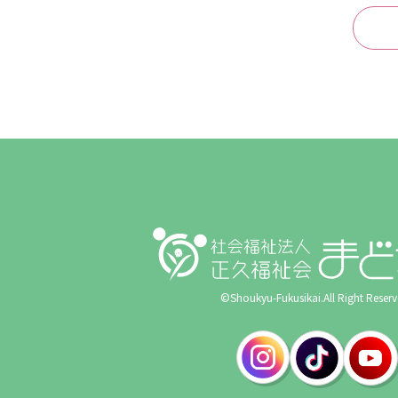
©Shoukyu-Fukusikai.All Right Reserv