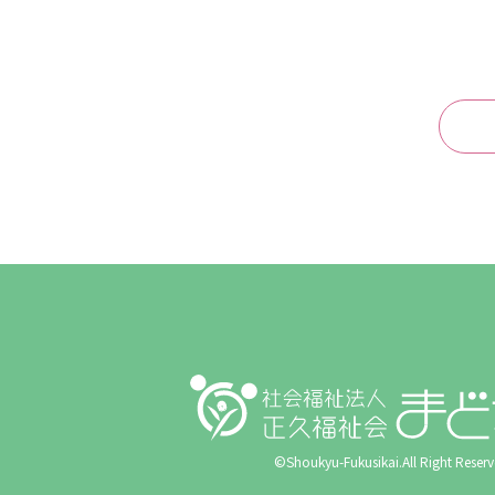
©Shoukyu-Fukusikai.All Right Reserv